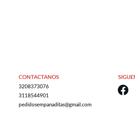
CONTACTANOS
SIGUE
3208373076
3118544901
pedidosempanaditas@gmail.com